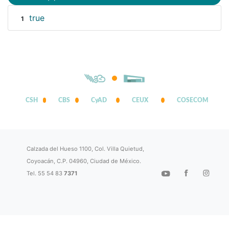
true
1
CSH
CBS
CyAD
CEUX
COSECOM
Calzada del Hueso 1100, Col. Villa Quietud,
Coyoacán, C.P. 04960, Ciudad de México.
Tel. 55 54 83
7371