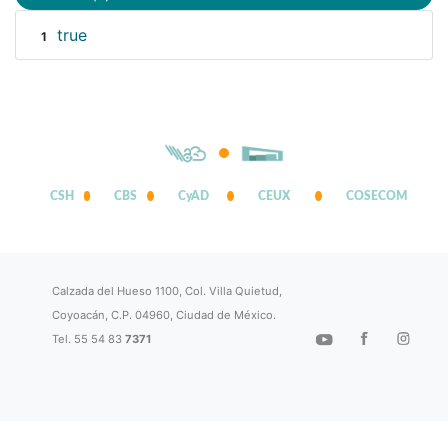
true
1
CSH
CBS
CyAD
CEUX
COSECOM
Calzada del Hueso 1100, Col. Villa Quietud,
Coyoacán, C.P. 04960, Ciudad de México.
Tel. 55 54 83
7371