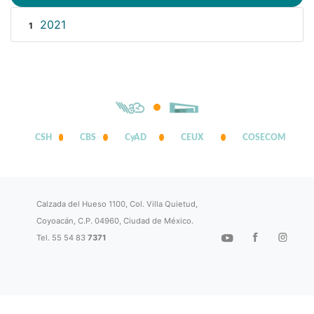
2021
1
CSH
CBS
CyAD
CEUX
COSECOM
Calzada del Hueso 1100, Col. Villa Quietud,
Coyoacán, C.P. 04960, Ciudad de México.
Tel. 55 54 83
7371