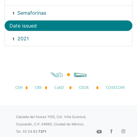
Semaforinas
1
Date issued
2021
1
CSH
CBS
CyAD
CEUX
COSECOM
Calzada del Hueso 1100, Col. Villa Quietud,
Coyoacán, C.P. 04960, Ciudad de México.
Tel. 55 54 83
7371