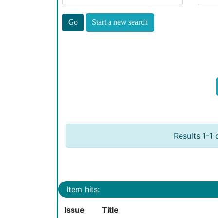
Start a new search
Results 1-1 
Item hits:
Issue
Title