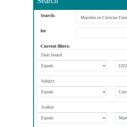
Search
Search:
for
Current filters: