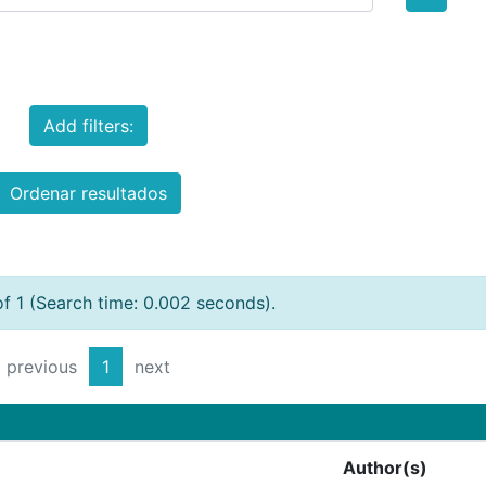
Add filters:
Ordenar resultados
of 1 (Search time: 0.002 seconds).
previous
1
next
Author(s)