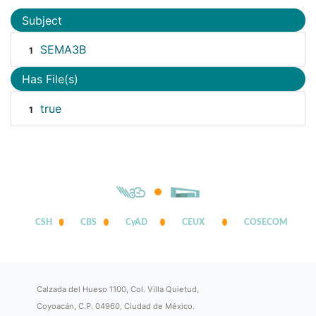
Subject
SEMA3B
1
Has File(s)
true
1
CSH
CBS
CyAD
CEUX
COSECOM
Calzada del Hueso 1100, Col. Villa Quietud,
Coyoacán, C.P. 04960, Ciudad de México.