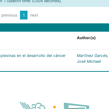
of 1 (Search time: 0.004 seconds).
previous
1
next
Author(s)
plexinas en el desarrollo del cáncer
Martínez Garcés,
José Michael