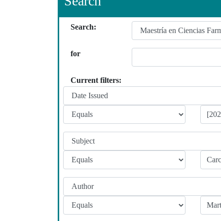
Search
Search:
for
Current filters: