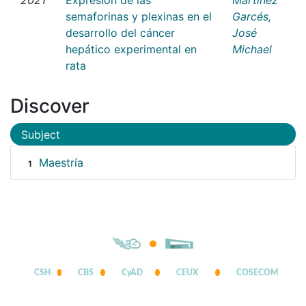
semaforinas y plexinas en el
Garcés,
desarrollo del cáncer
José
hepático experimental en
Michael
rata
Discover
Subject
Maestría
1
CSH
CBS
CyAD
CEUX
COSECOM