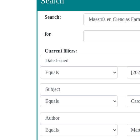
Search
Search:
for
Current filters: