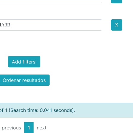
Add filters:
Ordenar resultados
of 1 (Search time: 0.041 seconds).
previous
1
next