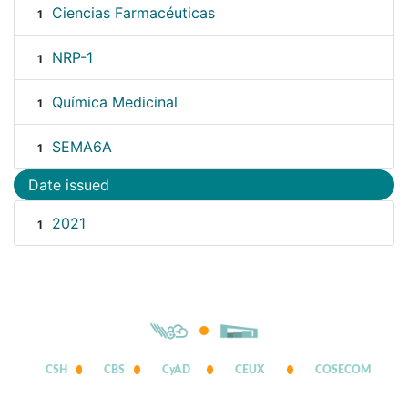
Ciencias Farmacéuticas
1
NRP-1
1
Química Medicinal
1
SEMA6A
1
Date issued
2021
1
CSH
CBS
CyAD
CEUX
COSECOM