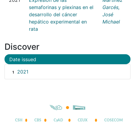
semaforinas y plexinas en el
Garcés,
desarrollo del cáncer
José
hepático experimental en
Michael
rata
Discover
Date issued
2021
1
CSH
CBS
CyAD
CEUX
COSECOM