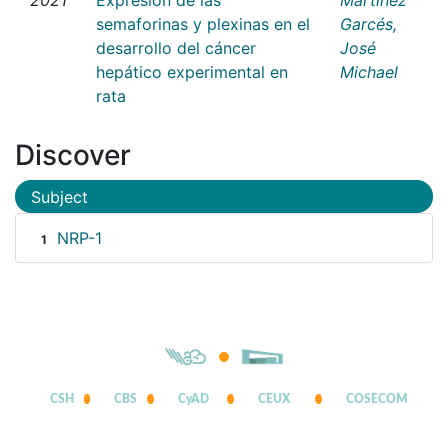
semaforinas y plexinas en el
Garcés,
desarrollo del cáncer
José
hepático experimental en
Michael
rata
Discover
Subject
NRP-1
1
CSH
CBS
CyAD
CEUX
COSECOM