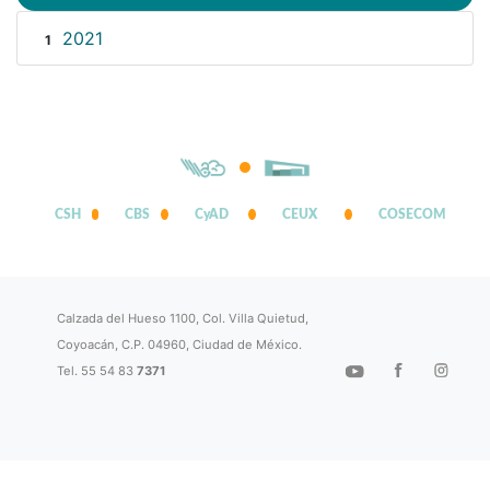
2021
1
CSH
CBS
CyAD
CEUX
COSECOM
Calzada del Hueso 1100, Col. Villa Quietud,
Coyoacán, C.P. 04960, Ciudad de México.
Tel. 55 54 83
7371