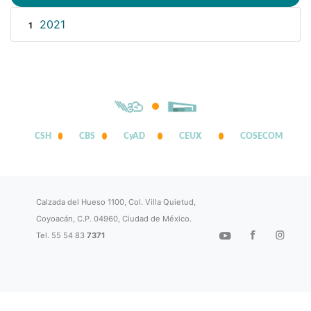
2021
1
CSH
CBS
CyAD
CEUX
COSECOM
Calzada del Hueso 1100, Col. Villa Quietud,
Coyoacán, C.P. 04960, Ciudad de México.
Tel. 55 54 83
7371