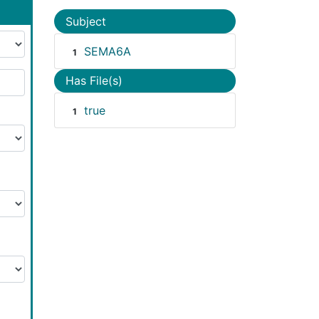
Subject
SEMA6A
1
Has File(s)
true
1