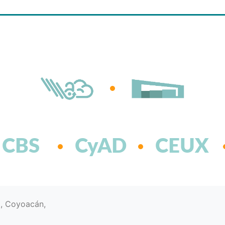
CBS
CyAD
CEUX
d, Coyoacán,