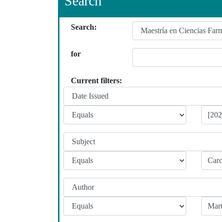
Search
Search:
for
Current filters: