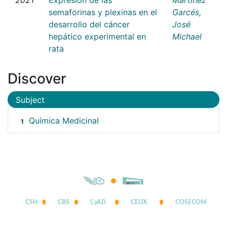
semaforinas y plexinas en el
Garcés,
desarrollo del cáncer
José
hepático experimental en
Michael
rata
Discover
Subject
Química Medicinal
1
CSH
CBS
CyAD
CEUX
COSECOM