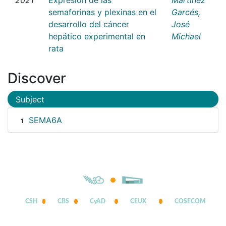
semaforinas y plexinas en el
Garcés,
desarrollo del cáncer
José
hepático experimental en
Michael
rata
Discover
Subject
SEMA6A
1
CSH
CBS
CyAD
CEUX
COSECOM