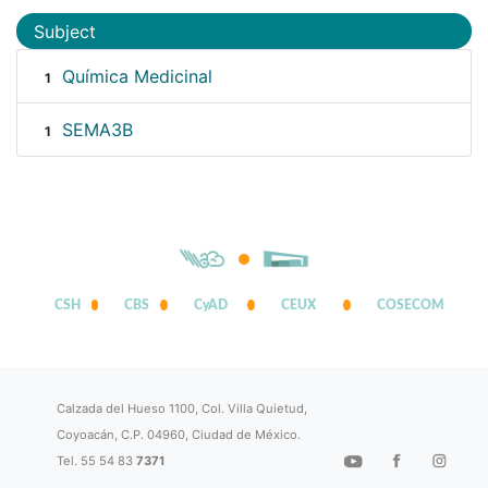
Subject
Química Medicinal
1
SEMA3B
1
CSH
CBS
CyAD
CEUX
COSECOM
Calzada del Hueso 1100, Col. Villa Quietud,
Coyoacán, C.P. 04960, Ciudad de México.
Tel. 55 54 83
7371