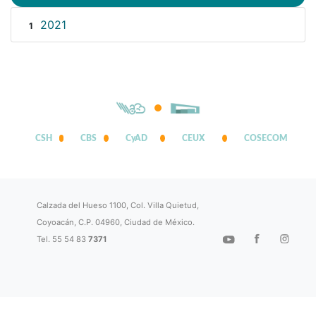
2021
1
CSH
CBS
CyAD
CEUX
COSECOM
Calzada del Hueso 1100, Col. Villa Quietud,
Coyoacán, C.P. 04960, Ciudad de México.
Tel. 55 54 83
7371