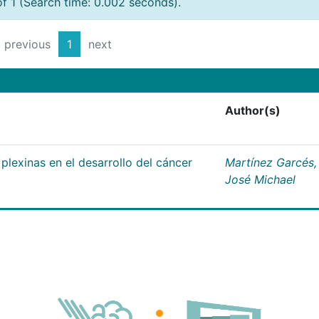
of 1 (Search time: 0.002 seconds).
previous
1
next
Author(s)
plexinas en el desarrollo del cáncer
Martínez Garcés,
José Michael