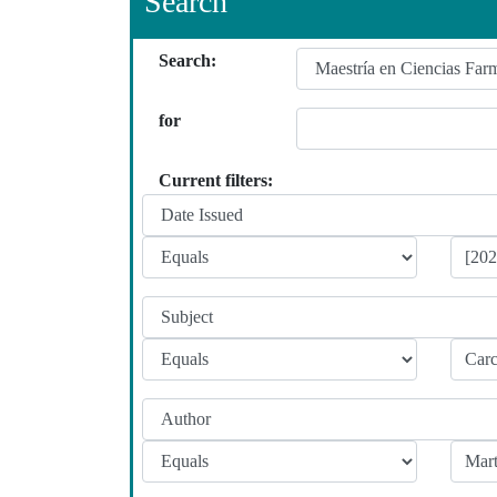
Search
Search:
for
Current filters: