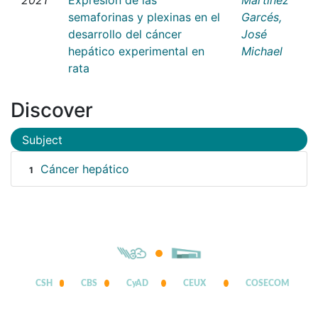
semaforinas y plexinas en el
Garcés,
desarrollo del cáncer
José
hepático experimental en
Michael
rata
Discover
Subject
Cáncer hepático
1
CSH
CBS
CyAD
CEUX
COSECOM