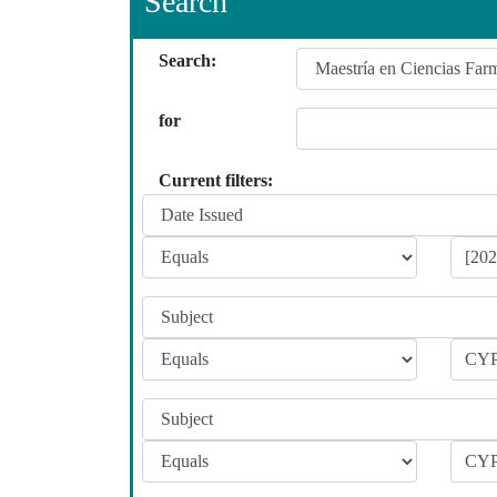
Search
Search:
for
Current filters: