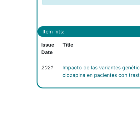
Item hits:
Issue
Title
Date
2021
Impacto de las variantes genéti
clozapina en pacientes con tras