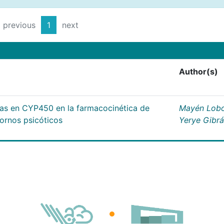
previous
1
next
Author(s)
cas en CYP450 en la farmacocinética de
Mayén Lobo
tornos psicóticos
Yerye Gibr