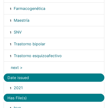
Farmacogenética
1
Maestría
1
SNV
1
Trastorno bipolar
1
Trastorno esquizoafectivo
1
next >
Date issued
2021
1
Has File(s)
true