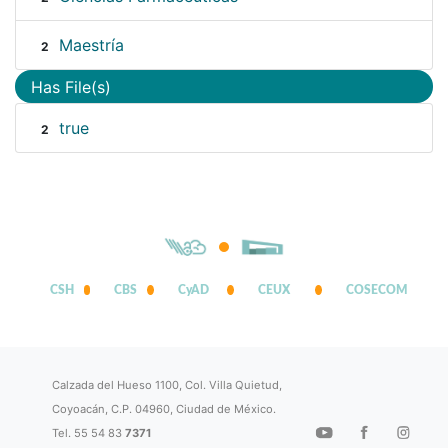
Maestría
2
Has File(s)
true
2
CSH
CBS
CyAD
CEUX
COSECOM
Calzada del Hueso 1100, Col. Villa Quietud,
Coyoacán, C.P. 04960, Ciudad de México.
Tel. 55 54 83
7371