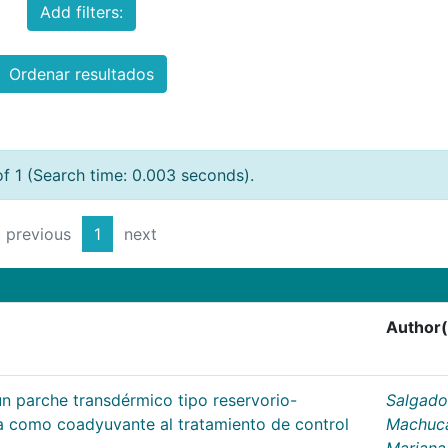
Add filters:
Ordenar resultados
of 1 (Search time: 0.003 seconds).
previous
1
next
Author(
un parche transdérmico tipo reservorio-
Salgado
na como coadyuvante al tratamiento de control
Machuc
Mariana