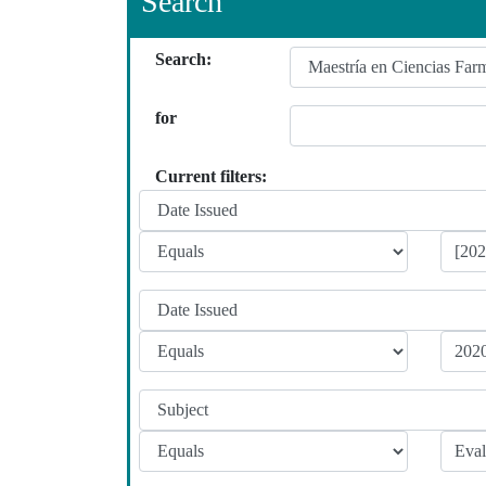
Search
Search:
for
Current filters: