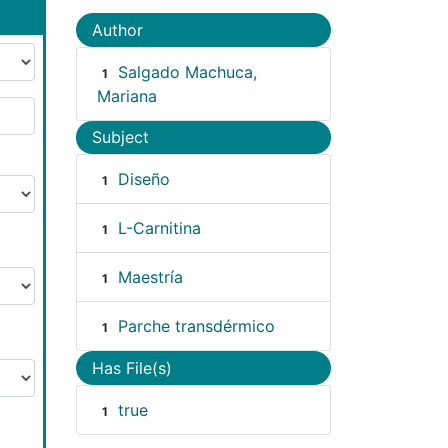
Author
Salgado Machuca,
1
Mariana
Subject
Diseño
1
L-Carnitina
1
Maestría
1
Parche transdérmico
1
Has File(s)
true
1