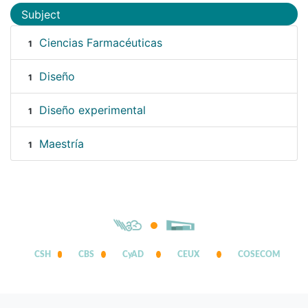
Subject
Ciencias Farmacéuticas
1
Diseño
1
Diseño experimental
1
Maestría
1
CSH
CBS
CyAD
CEUX
COSECOM