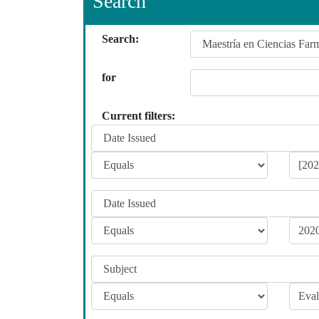
Search
Search:
for
Current filters: