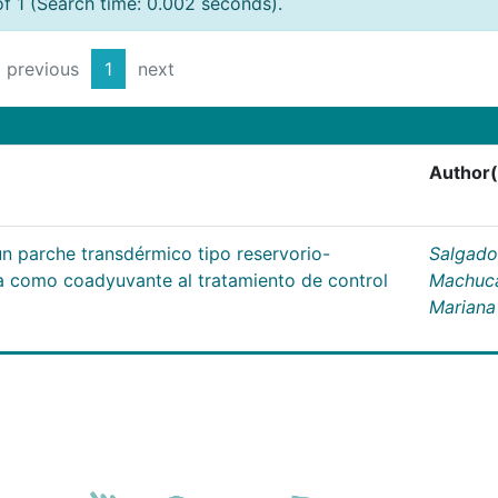
of 1 (Search time: 0.002 seconds).
previous
1
next
Author(
un parche transdérmico tipo reservorio-
Salgado
na como coadyuvante al tratamiento de control
Machuc
Mariana