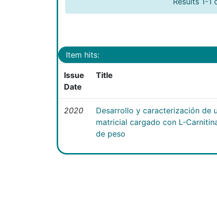
Results 1-1 
Item hits:
Issue
Title
Date
2020
Desarrollo y caracterización de 
matricial cargado con L-Carniti
de peso