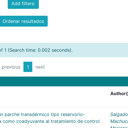
Add filters:
Ordenar resultados
of 1 (Search time: 0.002 seconds).
previous
1
next
Author(
un parche transdérmico tipo reservorio-
Salgado
na como coadyuvante al tratamiento de control
Machuc
Mariana