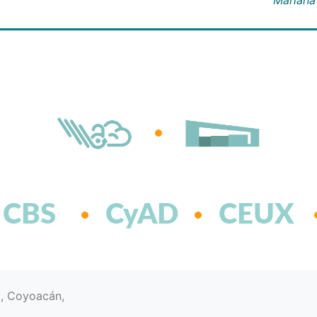
CBS
CyAD
CEUX
d, Coyoacán,