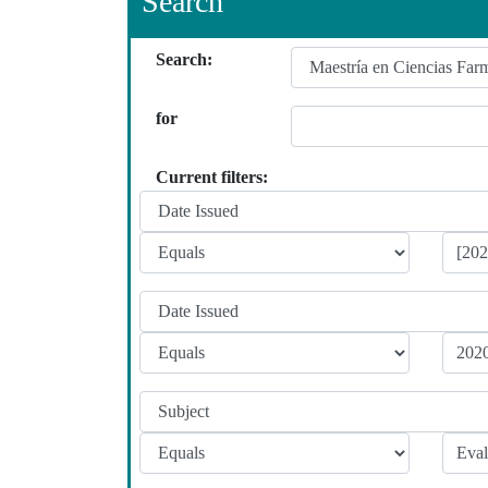
Search
Search:
for
Current filters: