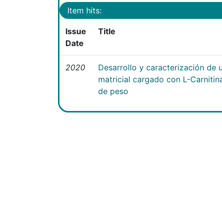
Item hits:
Issue
Title
Date
2020
Desarrollo y caracterización de 
matricial cargado con L-Carniti
de peso