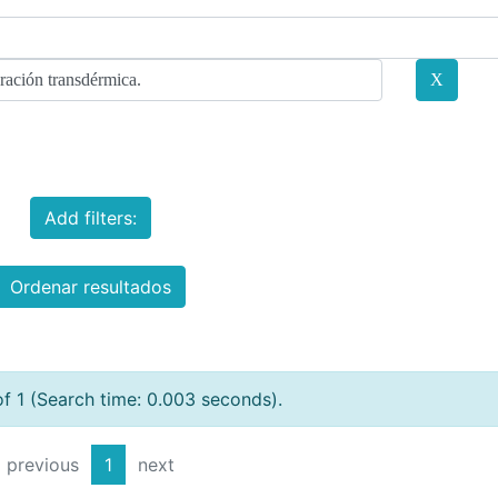
Add filters:
Ordenar resultados
of 1 (Search time: 0.003 seconds).
previous
1
next