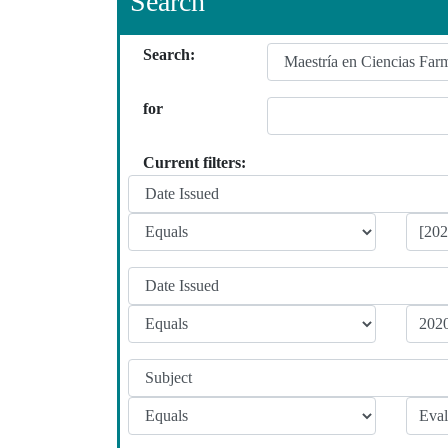
Search
Search:
for
Current filters: