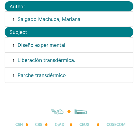
Author
Salgado Machuca, Mariana
1
Subject
Diseño experimental
1
Liberación transdérmica.
1
Parche transdérmico
1
CSH
CBS
CyAD
CEUX
COSECOM