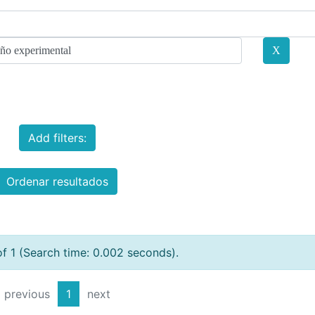
Add filters:
Ordenar resultados
of 1 (Search time: 0.002 seconds).
previous
1
next