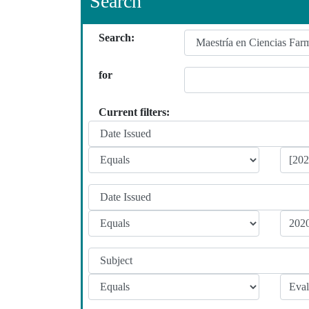
Search
Search:
for
Current filters: