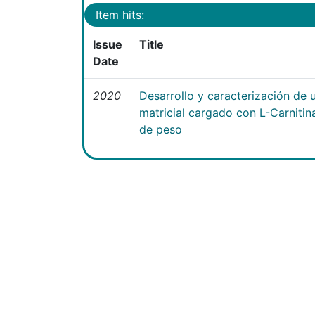
Item hits:
Issue
Title
Date
2020
Desarrollo y caracterización de 
matricial cargado con L-Carniti
de peso