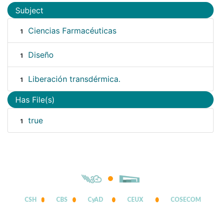
Subject
Ciencias Farmacéuticas
1
Diseño
1
Liberación transdérmica.
1
Has File(s)
true
1
CSH
CBS
CyAD
CEUX
COSECOM