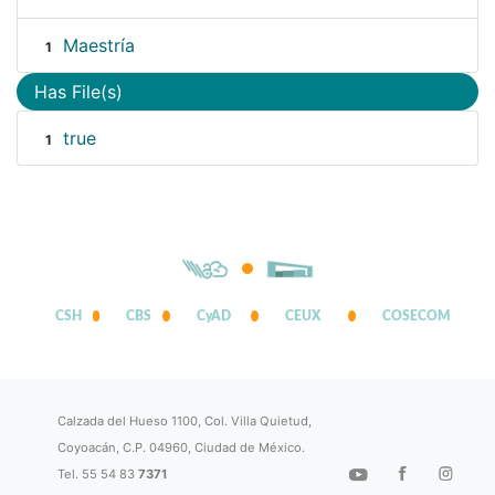
Maestría
1
Has File(s)
true
1
CSH
CBS
CyAD
CEUX
COSECOM
Calzada del Hueso 1100, Col. Villa Quietud,
Coyoacán, C.P. 04960, Ciudad de México.
Tel. 55 54 83
7371