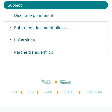
Subject
Diseño experimental
1
Enfermedades metabólicas
1
L-Carnitina
1
Parche transdérmico
1
CSH
CBS
CyAD
CEUX
COSECOM