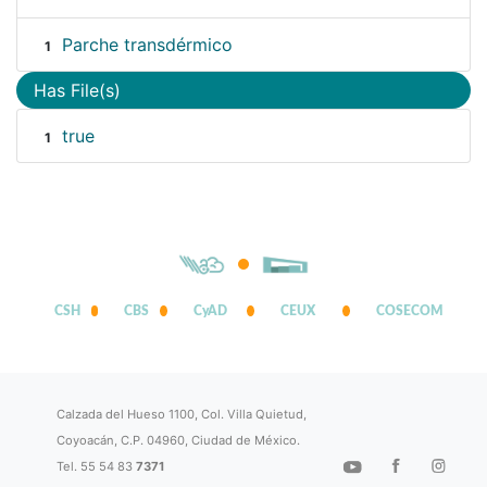
Parche transdérmico
1
Has File(s)
true
1
CSH
CBS
CyAD
CEUX
COSECOM
Calzada del Hueso 1100, Col. Villa Quietud,
Coyoacán, C.P. 04960, Ciudad de México.
Tel. 55 54 83
7371