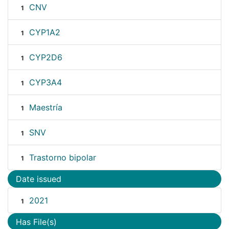
CNV
1
CYP1A2
1
CYP2D6
1
CYP3A4
1
Maestría
1
SNV
1
Trastorno bipolar
1
Date issued
2021
1
Has File(s)