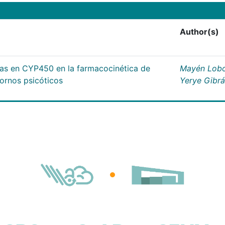
Author(s)
cas en CYP450 en la farmacocinética de
Mayén Lobo
tornos psicóticos
Yerye Gibr