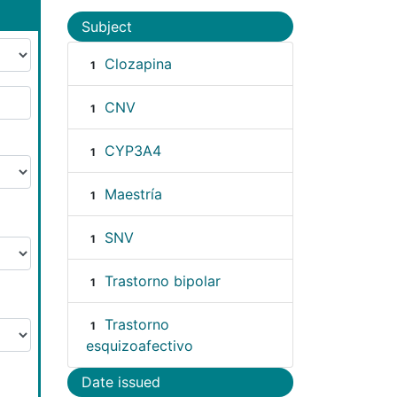
Subject
Clozapina
1
CNV
1
CYP3A4
1
Maestría
1
SNV
1
Trastorno bipolar
1
Trastorno
1
esquizoafectivo
Date issued