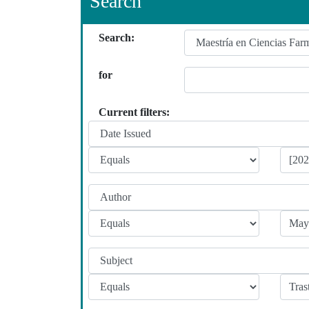
Search
Search:
for
Current filters: