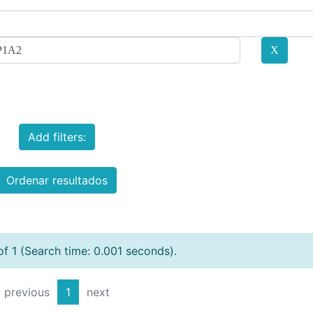
Add filters:
Ordenar resultados
of 1 (Search time: 0.001 seconds).
previous
1
next