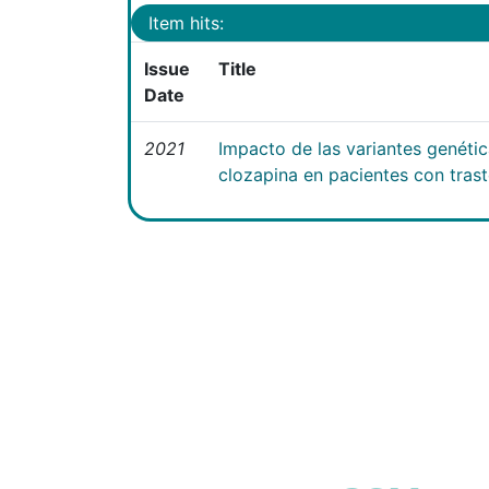
Item hits:
Issue
Title
Date
2021
Impacto de las variantes genéti
clozapina en pacientes con tras