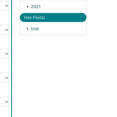
2021
1
Has File(s)
true
1