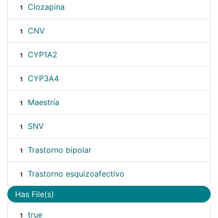
Clozapina
1
CNV
1
CYP1A2
1
CYP3A4
1
Maestría
1
SNV
1
Trastorno bipolar
1
Trastorno esquizoafectivo
1
Has File(s)
true
1