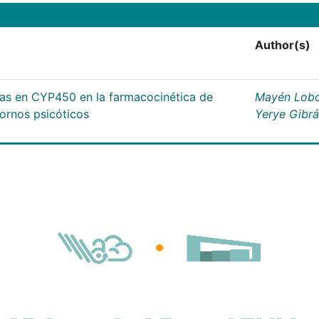
Author(s)
cas en CYP450 en la farmacocinética de
Mayén Lobo
tornos psicóticos
Yerye Gibr