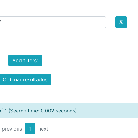
Add filters:
Ordenar resultados
of 1 (Search time: 0.002 seconds).
previous
1
next