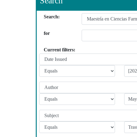
Search
Search:
for
Current filters: