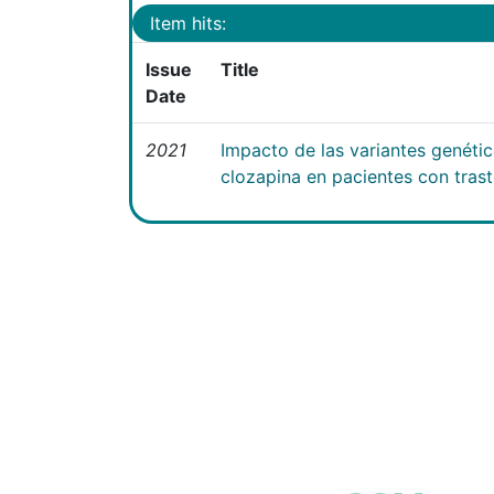
Item hits:
Issue
Title
Date
2021
Impacto de las variantes genéti
clozapina en pacientes con tras