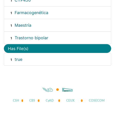
CYP450
1
Farmacogenética
1
Maestría
1
Trastorno bipolar
1
Has File(s)
true
1
CSH
CBS
CyAD
CEUX
COSECOM