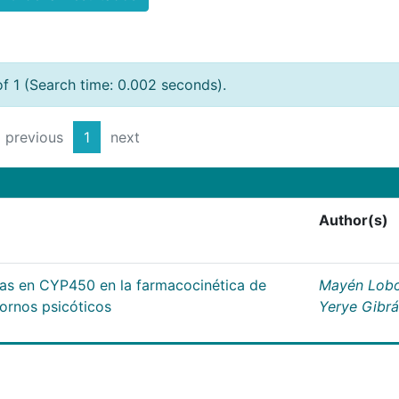
of 1 (Search time: 0.002 seconds).
previous
1
next
Author(s)
cas en CYP450 en la farmacocinética de
Mayén Lobo
tornos psicóticos
Yerye Gibr