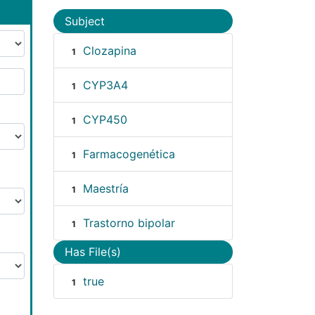
Subject
Clozapina
1
CYP3A4
1
CYP450
1
Farmacogenética
1
Maestría
1
Trastorno bipolar
1
Has File(s)
true
1