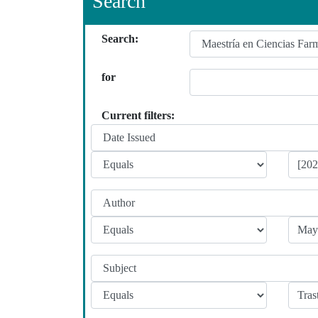
Search
Search:
for
Current filters: