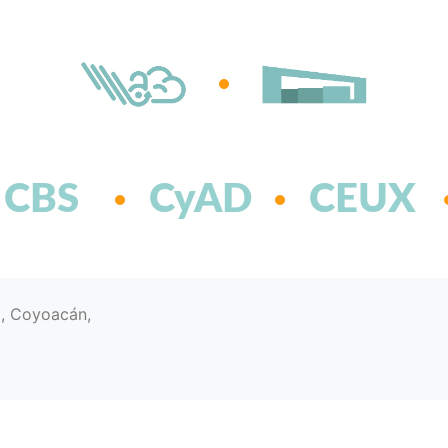
CBS
CyAD
CEUX
d, Coyoacán,