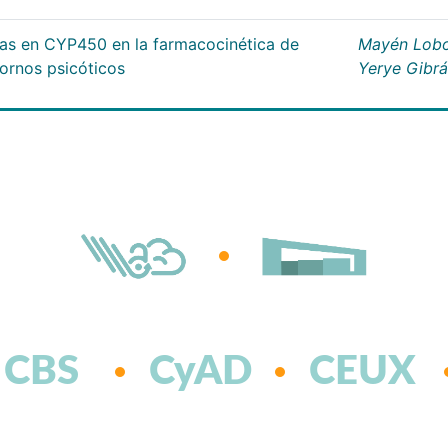
cas en CYP450 en la farmacocinética de
Mayén Lobo
tornos psicóticos
Yerye Gibr
CBS
CyAD
CEUX