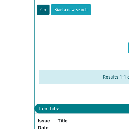
Start a new search
Results 1-1 
Item hits:
Issue
Title
Date