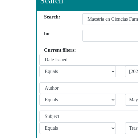
Search
Search:
for
Current filters: