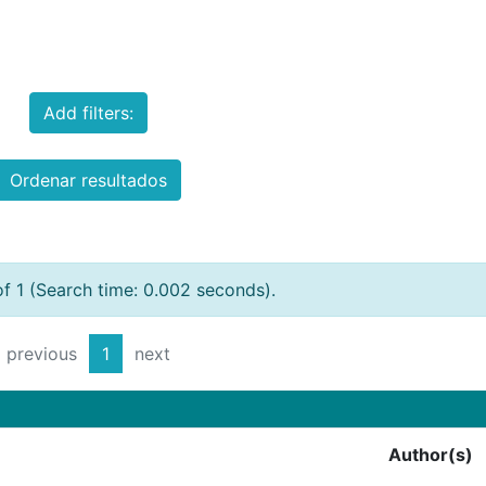
Add filters:
Ordenar resultados
of 1 (Search time: 0.002 seconds).
previous
1
next
Author(s)