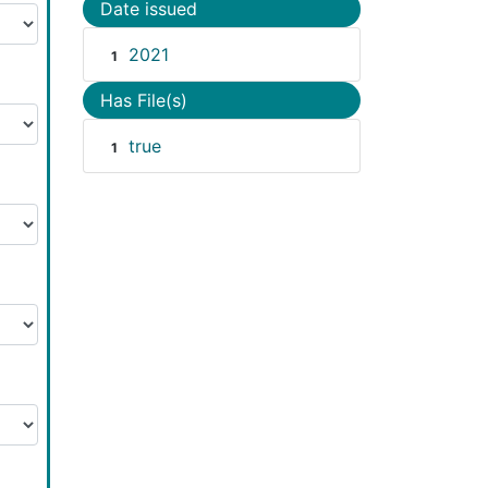
Date issued
2021
1
Has File(s)
true
1