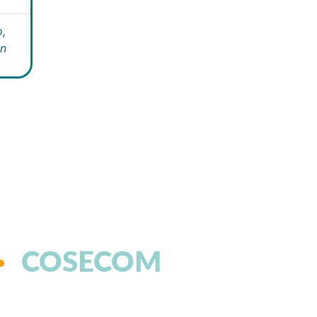
,
án
COSECOM