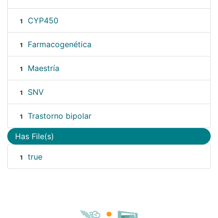
CYP450
1
Farmacogenética
1
Maestría
1
SNV
1
Trastorno bipolar
1
Has File(s)
true
1