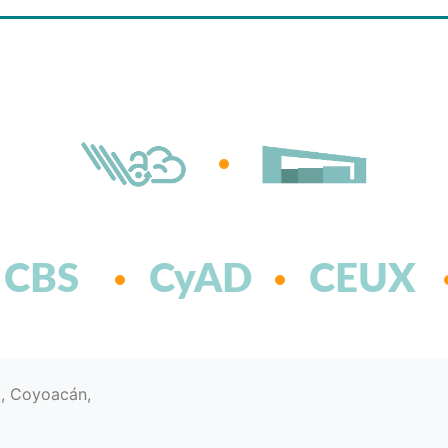
CBS
CyAD
CEUX
d, Coyoacán,