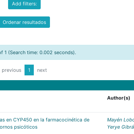
Add filters:
Ordenar resultados
of 1 (Search time: 0.002 seconds).
previous
1
next
Author(s)
cas en CYP450 en la farmacocinética de
Mayén Lobo
tornos psicóticos
Yerye Gibr