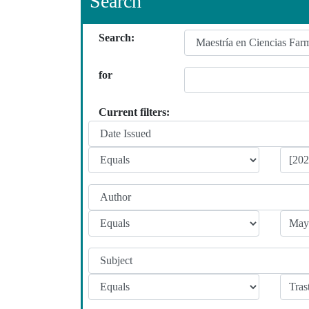
Search
Search:
for
Current filters: