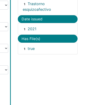
Trastorno
1
esquizoafectivo
Date issued
2021
1
Has File(s)
true
1