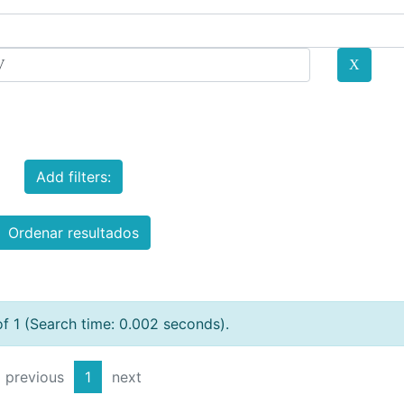
Add filters:
Ordenar resultados
of 1 (Search time: 0.002 seconds).
previous
1
next