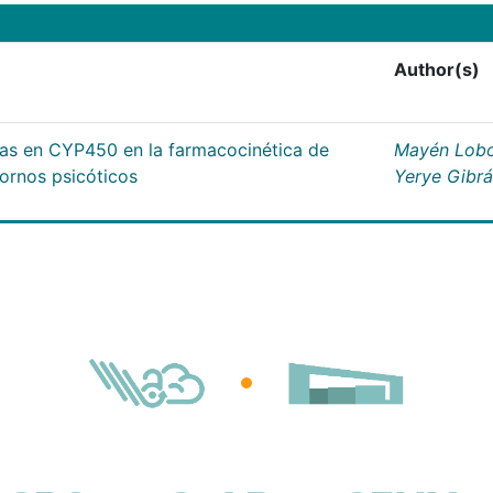
Author(s)
cas en CYP450 en la farmacocinética de
Mayén Lobo
tornos psicóticos
Yerye Gibr