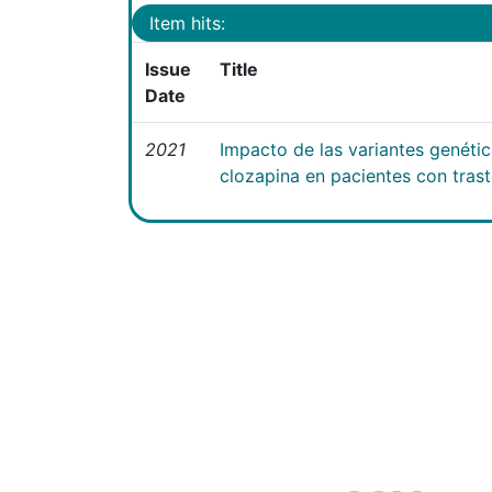
Item hits:
Issue
Title
Date
2021
Impacto de las variantes genéti
clozapina en pacientes con tras