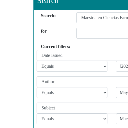
Search
Search:
for
Current filters: