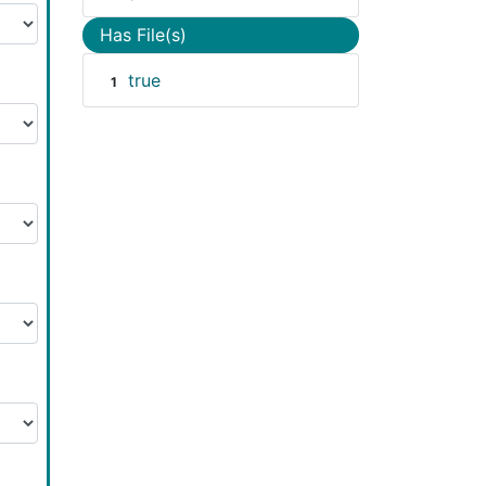
Has File(s)
true
1