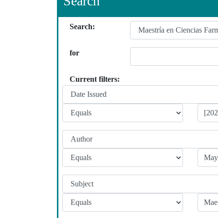
Search
Search:
for
Current filters: