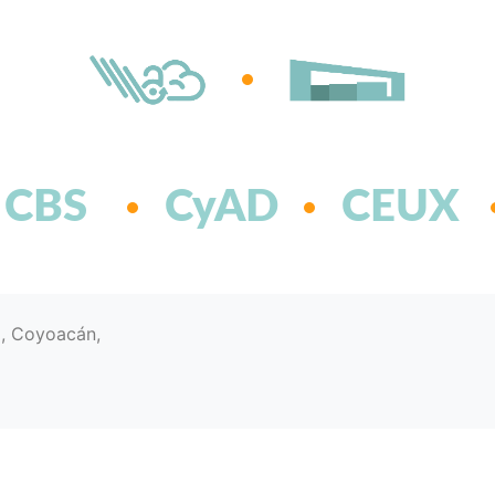
CBS
CyAD
CEUX
d, Coyoacán,