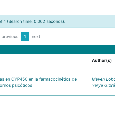
of 1 (Search time: 0.002 seconds).
previous
1
next
Author(s)
cas en CYP450 en la farmacocinética de
Mayén Lobo
tornos psicóticos
Yerye Gibr