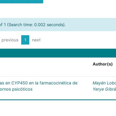
of 1 (Search time: 0.002 seconds).
previous
1
next
Author(s)
cas en CYP450 en la farmacocinética de
Mayén Lobo
tornos psicóticos
Yerye Gibr