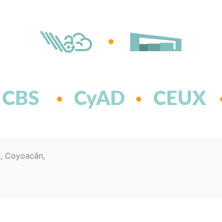
CBS
CyAD
CEUX
d, Coyoacán,