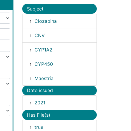
Subject
Clozapina
1
CNV
1
CYP1A2
1
CYP450
1
Maestría
1
Date issued
2021
1
Has File(s)
true
1