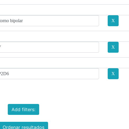
Add filters:
Ordenar resultados