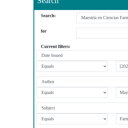
Search
Search:
for
Current filters: