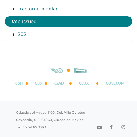
Trastorno bipolar
1
Date issued
2021
1
CSH
CBS
CyAD
CEUX
COSECOM
Calzada del Hueso 1100, Col. Villa Quietud,
Coyoacán, C.P. 04960, Ciudad de México.
Tel. 55 54 83
7371