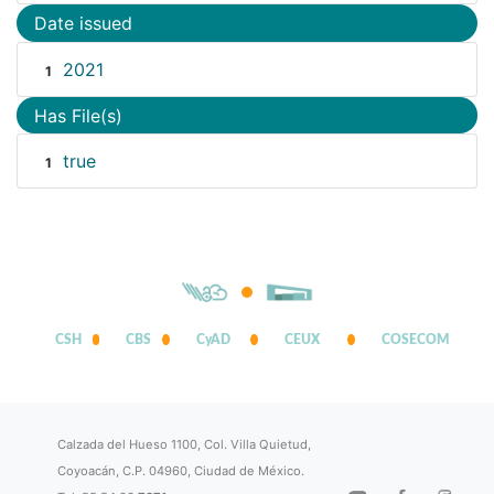
Date issued
2021
1
Has File(s)
true
1
CSH
CBS
CyAD
CEUX
COSECOM
Calzada del Hueso 1100, Col. Villa Quietud,
Coyoacán, C.P. 04960, Ciudad de México.