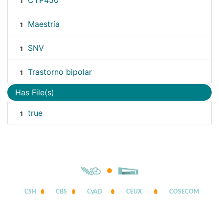
CYP450
1
Maestría
1
SNV
1
Trastorno bipolar
1
Has File(s)
true
1
CSH
CBS
CyAD
CEUX
COSECOM